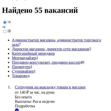
Найдено 55 вакансий
Администратор магазина, администратор торгового
зала
7
Директор магазина, директор сети магазинов
5
Категорийный менеджер
Мерчандайзер
1
Продавец-консультант, продавец-кассир
40
Промоутер
1
Супервайзер
1
Товаровед
Сотрудник на выкладку товара в магазин
от
140
₽
за час,
на руки
Без опыта
Выплаты: Раз в неделю
Подработка