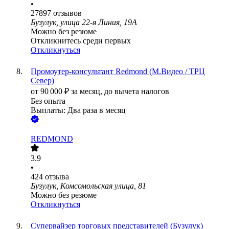
•
27897
отзывов
Бузулук, улица 22-я Линия, 19А
Можно без резюме
Откликнитесь среди первых
Откликнуться
Промоутер-консультант Redmond (М.Видео / ТРЦ
Север)
от
90 000
₽
за месяц,
до вычета налогов
Без опыта
Выплаты: Два раза в месяц
REDMOND
3.9
•
424
отзыва
Бузулук, Комсомольская улица, 81
Можно без резюме
Откликнуться
Супервайзер торговых представителей (Бузулук)