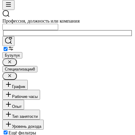
Профессия, должность или компания
Бузулук
Специализации
8
График
Рабочие часы
Опыт
Тип занятости
Уровень дохода
Ещё фильтры