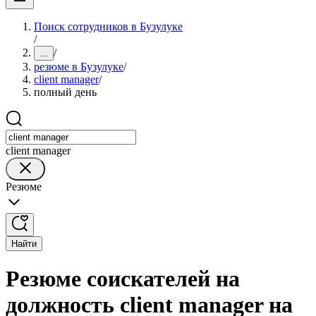
Поиск сотрудников в Бузулуке
/
/
...
резюме в Бузулуке
/
client manager
/
полный день
client manager
Резюме
Найти
Резюме соискателей на
должность client manager на