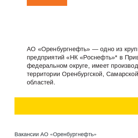
АО «Оренбургнефть» — одно из круп
предприятий «НК «Роснефть»* в При
федеральном округе, имеет произво
территории Оренбургской, Самарской
областей.
* АО "Оренбургнефть" состоит на учете в качестве крупне
Вакансии АО «Оренбургнефть»