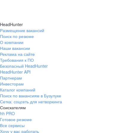
безопасных условий труда и промыш
безопасности.
HeadHunter
Обучение и развитие п
Размещение вакансий
Поиск по резюме
О компании
Наши вакансии
Для профессионального роста
Реклама на сайте
реализуются программы допол
Требования к ПО
образования и обучения, дейс
Безопасный HeadHunter
HeadHunter API
развития кадров, свою работу
Партнерам
центр. В АО «Оренбургнефть» 
Инвесторам
развития молодых специалист
Каталог компаний
Поиск по вакансиям в Бузулуке
резерва.
Сетка: соцсеть для нетворкинга
Соискателям
hh PRO
Готовое резюме
Все сервисы
Хочу у вас работать