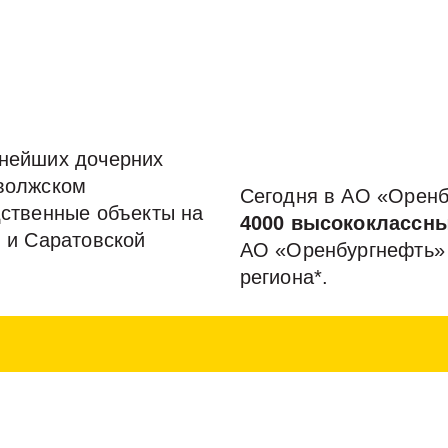
нейших дочерних
волжском
Сегодня в АО «Оренб
дственные объекты на
4000 высококлассны
 и Саратовской
АО «Оренбургнефть» 
региона*.
йшего налогоплательщика в МИФНС