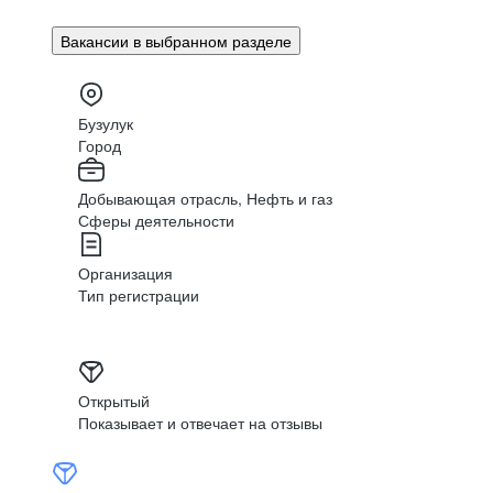
АО «Оренбургнефть
АО «Оренбургнефть
АО «Оренбургнефть
АО «Оренбургнефть
Вакансии в выбранном разделе
Бузулук
Город
Добывающая отрасль, Нефть и газ
Вакансии
Вакансии
Вакансии
Вакансии
Сферы деятельности
Организация
Тип регистрации
АО «Оренбургнефть» сохраняет ус
Открытый
Показывает и отвечает на отзывы
среди предприятий ТЭК региона бла
производству и применению политик
в области охраны труда и промышлен